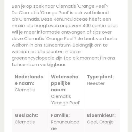
Ben je op zoek naar Clematis 'Orange Peel'?
De Clematis 'Orange Peel' is ook wel bekend
als Clematis. Deze Ranunculaceae heeft een
maximale hoogtevan ongeveer 400 centimeter.
Wil je meer informatie ontvangen of tips over
deze Clematis 'Orange Peel'? Je bent van harte
welkom in ons tuincentrum. Belangrijk om te
weten: niet alle planten in deze
groenencyclopedie zijn (op elk moment) in ons
tuincentrum verkrijgbaar.
Nederlands
Wetenscha
Type plant:
e naam:
ppelijke
Heester
Clematis
naam:
Clematis
'Orange Peel'
Geslacht:
Familie:
Bloemkleur:
Clematis
Ranunculace
Geel, Oranje
ae