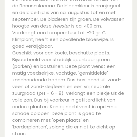
de Ranunculaceae. De bloemkleur is oranjegeel
en de bloeitijd is van ca. augustus tot en met
september. De bladeren zijn groen. De volwassen
hoogte van deze
heester
is ca. 400 cm.
Verdraagt een temperatuur tot -20 gr. C.
Klimplant, heeft een opvallende bloeiwijze. Is
goed verkrijgbaar.
Geschikt voor een koele, beschutte plaats.
Bijvoorbeeld voor stedelijk openbaar groen
(parken) en bostuinen. Deze plant wenst een
matig voedselrijke, vochtige, 'gemiddelde'
zandhoudende bodem. Dus bestaand uit zand-
veen of zand-klei/leem en een vrij neutrale
zuurgraad (pH = 6 - 8). Verlangt een plekje uit de
volle zon. Dus bij voorkeur in gefilterd licht van
andere planten. Kan bij nachtvorst in april-mei
schade oplopen. Deze plant is goed te
combineren met 'open plaats' en
'borderplanten', zolang die er niet te dicht op
staan.