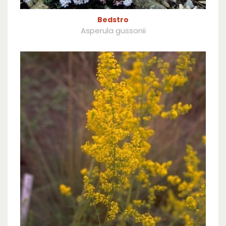
Bedstro
Asperula gussonii