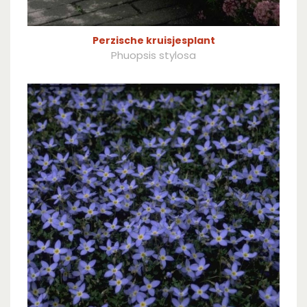
Perzische kruisjesplant
Phuopsis stylosa