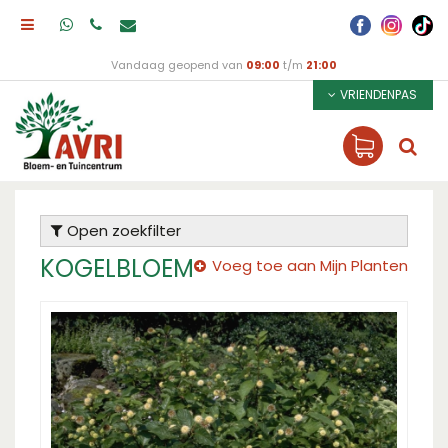
Vandaag geopend van
09:00
t/m
21:00
VRIENDENPAS
Open zoekfilter
KOGELBLOEM
Voeg toe aan Mijn Planten