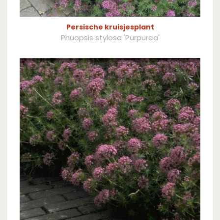
Persische kruisjesplant
Phuopsis stylosa 'Purpurea'