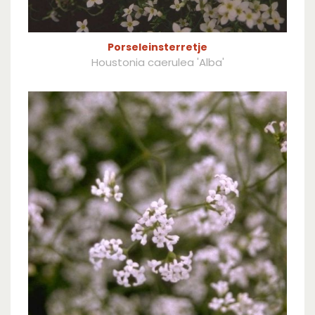
Porseleinsterretje
Houstonia caerulea 'Alba'