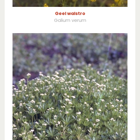
Geel walstro
Galium verum