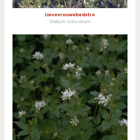
Lievevrouwebedstro
Galium odoratum