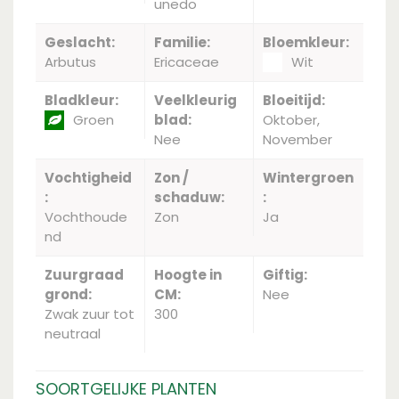
unedo
Geslacht:
Familie:
Bloemkleur:
Arbutus
Ericaceae
Wit
Bladkleur:
Veelkleurig
Bloeitijd:
Groen
blad:
Oktober,
Nee
November
Vochtigheid
Zon /
Wintergroen
:
schaduw:
:
Vochthoude
Zon
Ja
nd
Zuurgraad
Hoogte in
Giftig:
grond:
CM:
Nee
Zwak zuur tot
300
neutraal
SOORTGELIJKE PLANTEN