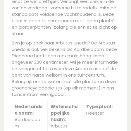
vindt ze wel prettiger. Verlangt een plekje in de
zon en verdraagt zomerse hitte redelijk, mits de
standplaats voldoende vochthoudend is. Deze
plant is goed te combineren met 'open plaats'
en 'borderplanten', zolang die er niet te dicht op
staan.
Ben je op zoek naar Arbutus unedo? De Arbutus
unedo is ook wel bekend als Aardbeiboom. Deze
Ericaceae heeft een maximale hoogtevan
ongeveer 300 centimeter. Wil je meer informatie
ontvangen of tips over deze Arbutus unedo? Je
bent van harte welkom in ons tuincentrum.
Belangrijk om te weten: niet alle planten in deze
groenencyclopedie zijn (op elk moment) in ons
tuincentrum verkrijgbaar.
Nederlands
Wetenscha
Type plant:
e naam:
ppelijke
Heester
Aardbeiboo
naam:
m
Arbutus