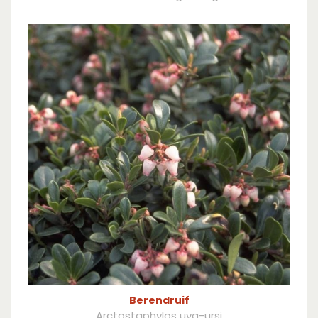
Berendruif
Arctostaphylos uva-ursi