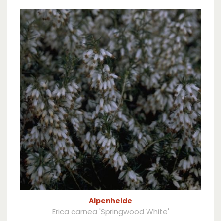
Alpenheide
Erica carnea 'Springwood White'