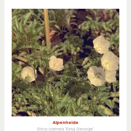
Alpenheide
Erica carnea 'King George'