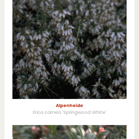
Alpenheide
Erica carnea 'Springwood White'