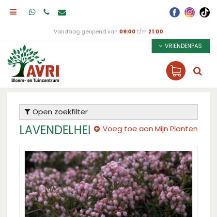
Vandaag geopend van
09:00
t/m
21:00
VRIENDENPAS
Open zoekfilter
LAVENDELHEI
Voeg toe aan Mijn Planten