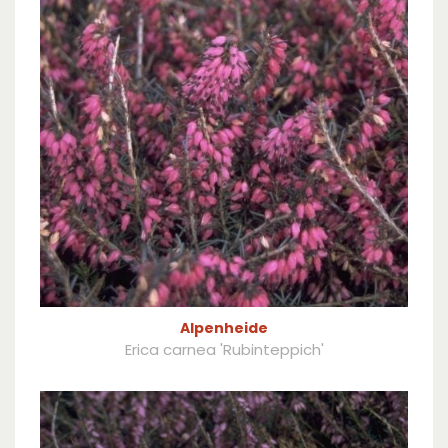
Alpenheide
Erica carnea 'Rubinteppich'