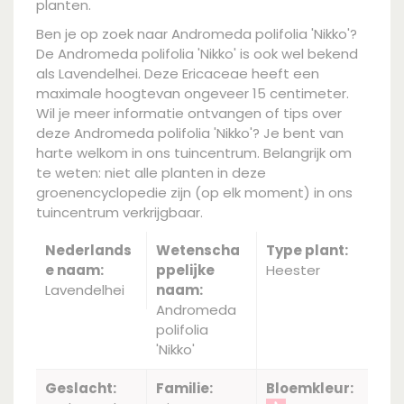
planten.
Ben je op zoek naar Andromeda polifolia 'Nikko'?
De Andromeda polifolia 'Nikko' is ook wel bekend
als Lavendelhei. Deze Ericaceae heeft een
maximale hoogtevan ongeveer 15 centimeter.
Wil je meer informatie ontvangen of tips over
deze Andromeda polifolia 'Nikko'? Je bent van
harte welkom in ons tuincentrum. Belangrijk om
te weten: niet alle planten in deze
groenencyclopedie zijn (op elk moment) in ons
tuincentrum verkrijgbaar.
Nederlands
Wetenscha
Type plant:
e naam:
ppelijke
Heester
Lavendelhei
naam:
Andromeda
polifolia
'Nikko'
Geslacht:
Familie:
Bloemkleur: