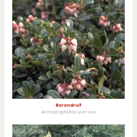
Berendruif
Arctostaphylos uva-ursi