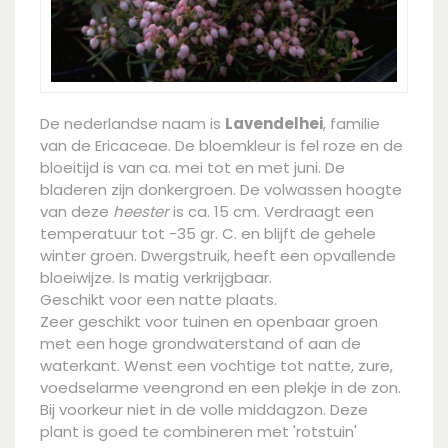
De nederlandse naam is
Lavendelhei
, familie
van de Ericaceae. De bloemkleur is fel roze en de
bloeitijd is van ca. mei tot en met juni. De
bladeren zijn donkergroen. De volwassen hoogte
van deze
heester
is ca. 15 cm. Verdraagt een
temperatuur tot -35 gr. C. en blijft de gehele
winter groen. Dwergstruik, heeft een opvallende
bloeiwijze. Is matig verkrijgbaar.
Geschikt voor een natte plaats.
Zeer geschikt voor tuinen en openbaar groen
met een hoge grondwaterstand of aan de
waterkant. Wenst een vochtige tot natte, zure,
voedselarme veengrond en een plekje in de zon.
Bij voorkeur niet in de volle middagzon. Deze
plant is goed te combineren met 'rotstuin'