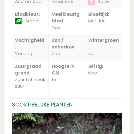
Andromeda
Ericaceae
Roze
Bladkleur:
Veelkleurig
Bloeitijd:
Groen
blad:
Mei, Juni
Nee
Vochtigheid
Zon /
Wintergroen
:
schaduw:
:
Vochtig
Zon
Ja
Zuurgraad
Hoogte in
Giftig:
grond:
CM:
Nee
Zuur tot zwak
15
zuur
SOORTGELIJKE PLANTEN