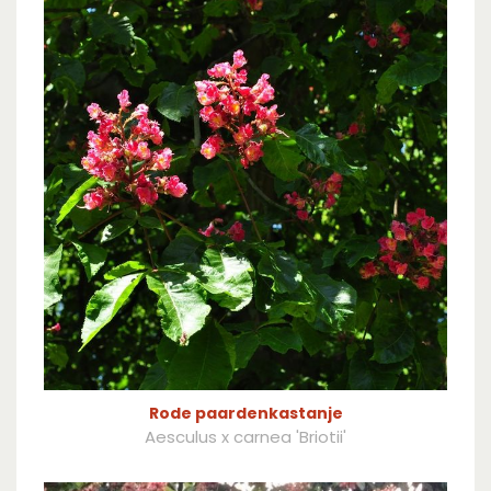
Rode paardenkastanje
Aesculus x carnea 'Briotii'