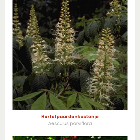
Herfstpaardenkastanje
Aesculus parviflora