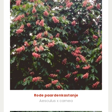
Rode paardenkastanje
Aesculus x carnea