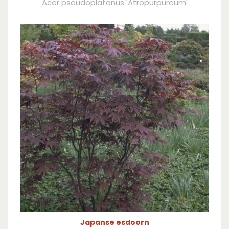
Acer pseudoplatanus 'Atropurpureum'
Japanse esdoorn