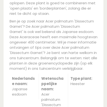
oplopen. Deze plant is goed te combineren met
'open plaats' en 'borderplanten', zolang die er
niet te dicht op staan.
Ben je op zoek naar Acer palmatum 'Dissectum
Garnet'? De Acer palmatum 'Dissectum
Garnet' is ook wel bekend als Japanse esdoorn.
Deze Aceraceae heeft een maximale hoogtevan
ongeveer 400 centimeter. Wil je meer informatie
ontvangen of tips over deze Acer palmatum
'Dissectum Garnet'? Je bent van harte welkom in
ons tuincentrum. Belangrijk om te weten: niet alle
planten in deze groenencyclopedie zijn (op elk
moment) in ons tuincentrum verkrijgbaar.
Nederlands
Wetenscha
Type plant:
e naam:
ppelijke
Heester
Japanse
naam:
esdoorn
Acer
palmatum
'Dissectum