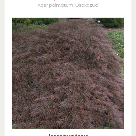
Acer palmatum 'Osakazuki'
Japanse esdoorn