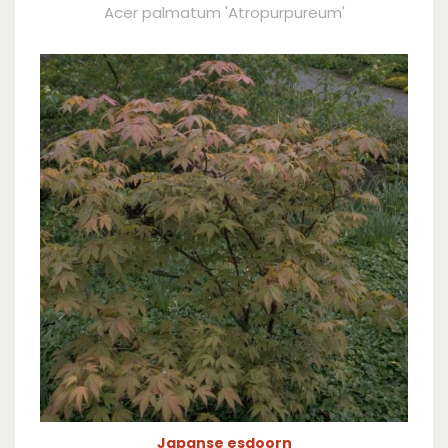
Acer palmatum 'Atropurpureum'
Japanse esdoorn