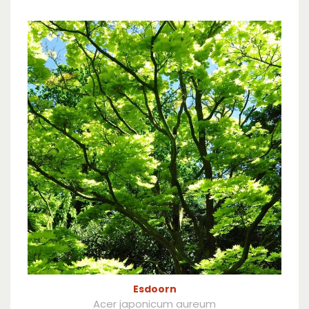
Esdoorn
Acer japonicum aureum