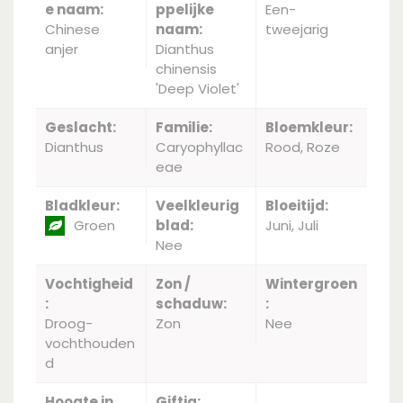
e naam:
ppelijke
Een-
Chinese
naam:
tweejarig
anjer
Dianthus
chinensis
'Deep Violet'
Geslacht:
Familie:
Bloemkleur:
Dianthus
Caryophyllac
Rood, Roze
eae
Bladkleur:
Veelkleurig
Bloeitijd:
Groen
blad:
Juni, Juli
Nee
Vochtigheid
Zon /
Wintergroen
:
schaduw:
:
Droog-
Zon
Nee
vochthouden
d
Hoogte in
Giftig: