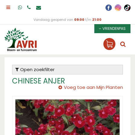
Vandaag geopend van
09:00
t/m
21:00
VRIENDENPAS
Open zoekfilter
CHINESE ANJER
Voeg toe aan Mijn Planten