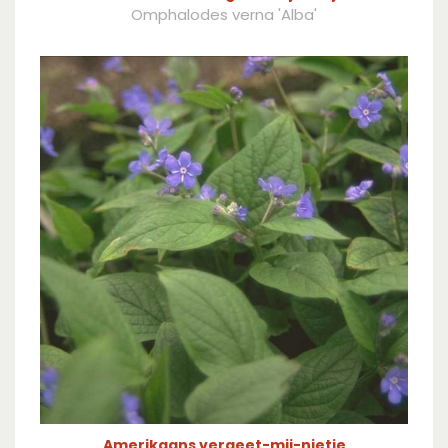
Omphalodes verna 'Alba'
Amerikaans vergeet-mij-nietje