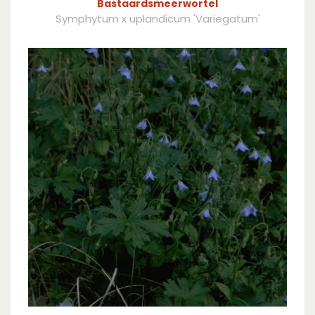
Bastaardsmeerwortel
Symphytum x uplandicum 'Variegatum'