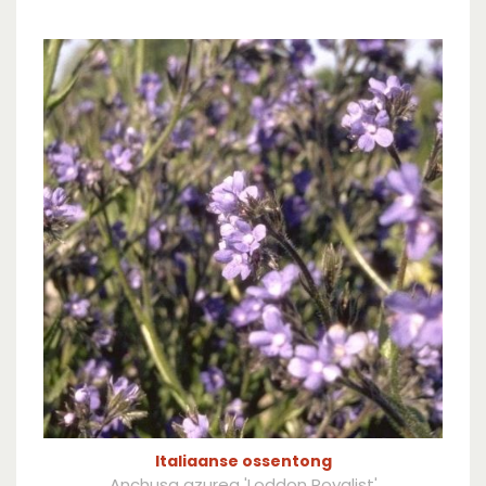
Italiaanse ossentong
Anchusa azurea 'Loddon Royalist'