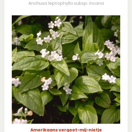
Anchusa leptophylla subsp. incana
Amerikaans vergeet-mij-nietje