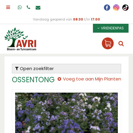
Vandaag geopend van
08:30
t/m
17:00
VRIENDENPAS
Open zoekfilter
OSSENTONG
Voeg toe aan Mijn Planten