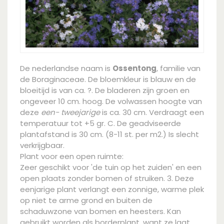
De nederlandse naam is
Ossentong
, familie van
de Boraginaceae. De bloemkleur is blauw en de
bloeitijd is van ca. ?. De bladeren zijn groen en
ongeveer 10 cm. hoog. De volwassen hoogte van
deze
een- tweejarige
is ca. 30 cm. Verdraagt een
temperatuur tot +5 gr. C. De geadviseerde
plantafstand is 30 cm. (8-11 st. per m2.) Is slecht
verkrijgbaar.
Plant voor een open ruimte:
Zeer geschikt voor 'de tuin op het zuiden' en een
open plaats zonder bomen of struiken. 3. Deze
eenjarige plant verlangt een zonnige, warme plek
op niet te arme grond en buiten de
schaduwzone van bomen en heesters. Kan
gebruikt worden als borderplant, want ze laat