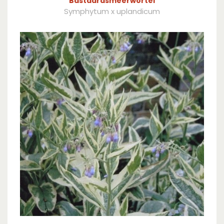
Bastaardsmeerwortel
Symphytum x uplandicum