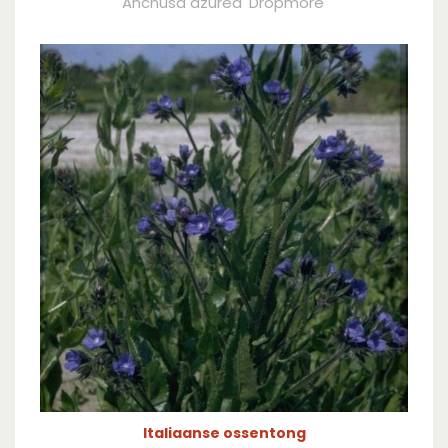
Anchusa azurea 'Dropmore'
Italiaanse ossentong