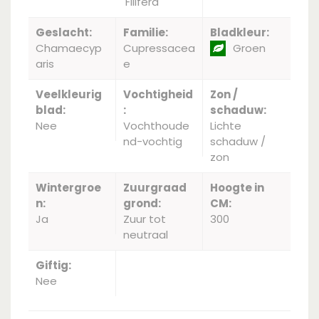
'Filifera'
Geslacht:
Familie:
Bladkleur:
Chamaecyp
Cupressacea
Groen
aris
e
Veelkleurig
Vochtigheid
Zon /
blad:
:
schaduw:
Nee
Vochthoude
Lichte
nd-vochtig
schaduw /
zon
Wintergroe
Zuurgraad
Hoogte in
n:
grond:
CM:
Ja
Zuur tot
300
neutraal
Giftig:
Nee