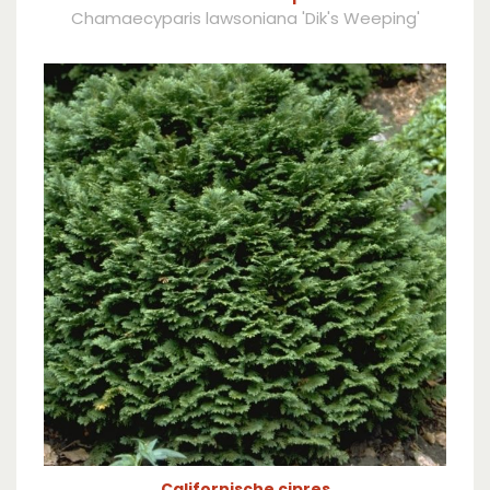
Chamaecyparis lawsoniana 'Dik's Weeping'
Californische cipres