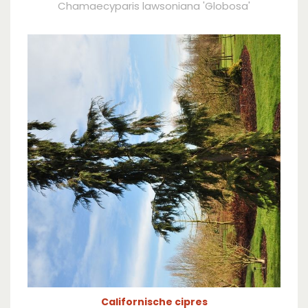
Chamaecyparis lawsoniana 'Globosa'
Californische cipres