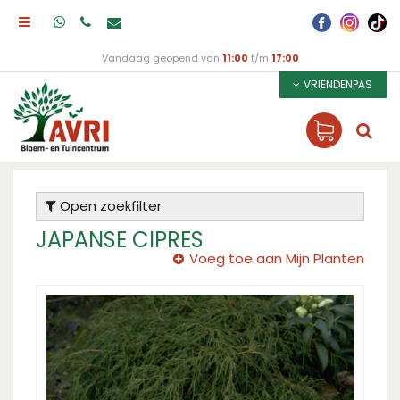
Vandaag geopend van
11:00
t/m
17:00
VRIENDENPAS
Open zoekfilter
JAPANSE CIPRES
Voeg toe aan Mijn Planten