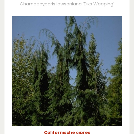
Chamaecyparis lawsoniana 'Diks Weeping'
Californische cipres