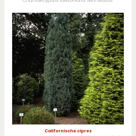
Chamaecyparis lawsoniana 'Mini Globus'
Californische cipres