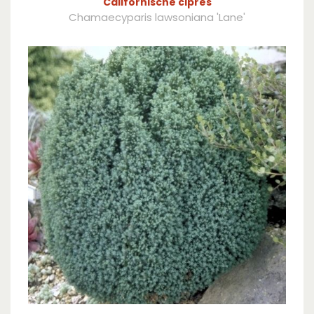
Californische cipres
Chamaecyparis lawsoniana 'Lane'