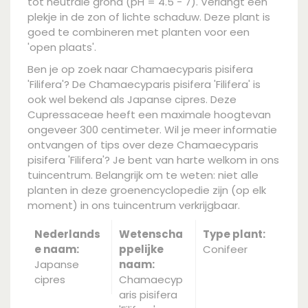
tot neutrale grond (pH = 4.5 - 7). Verlangt een
plekje in de zon of lichte schaduw. Deze plant is
goed te combineren met planten voor een
'open plaats'.
Ben je op zoek naar Chamaecyparis pisifera
'Filifera'? De Chamaecyparis pisifera 'Filifera' is
ook wel bekend als Japanse cipres. Deze
Cupressaceae heeft een maximale hoogtevan
ongeveer 300 centimeter. Wil je meer informatie
ontvangen of tips over deze Chamaecyparis
pisifera 'Filifera'? Je bent van harte welkom in ons
tuincentrum. Belangrijk om te weten: niet alle
planten in deze groenencyclopedie zijn (op elk
moment) in ons tuincentrum verkrijgbaar.
Nederlands
Wetenscha
Type plant:
e naam:
ppelijke
Conifeer
Japanse
naam:
cipres
Chamaecyp
aris pisifera