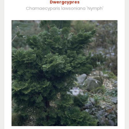
Dwergcypres
Chamaecyparis lawsoniana 'Nymph'