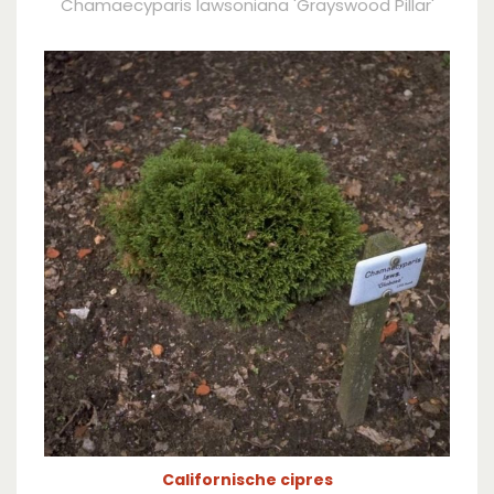
Chamaecyparis lawsoniana 'Grayswood Pillar'
Californische cipres