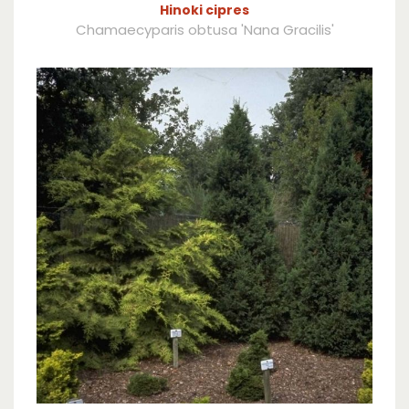
Hinoki cipres
Chamaecyparis obtusa 'Nana Gracilis'