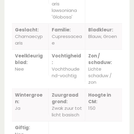
aris
lawsoniana
'Globosa'
Geslacht:
Familie:
Bladkleur:
Chamaecyp
Cupressacea
Blauw, Groen
aris
e
Veelkleurig
Vochtigheid
Zon /
blad:
:
schaduw:
Nee
Vochthoude
Lichte
nd-vochtig
schaduw /
zon
Wintergroe
Zuurgraad
Hoogte in
n:
grond:
CM:
Ja
Zwak zuur tot
150
licht basisch
Giftig: