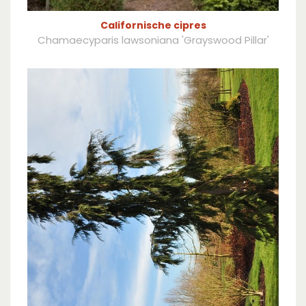
Californische cipres
Chamaecyparis lawsoniana 'Grayswood Pillar'