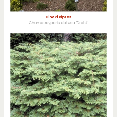
Hinoki cipres
Chamaecyparis obtusa 'Draht'