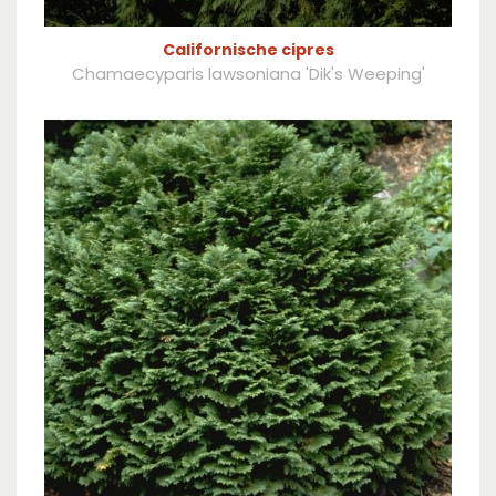
Californische cipres
Chamaecyparis lawsoniana 'Dik's Weeping'