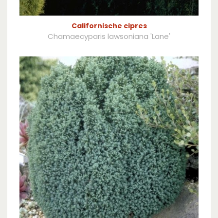
Californische cipres
Chamaecyparis lawsoniana 'Lane'