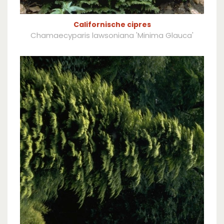
Californische cipres
Chamaecyparis lawsoniana 'Minima Glauca'