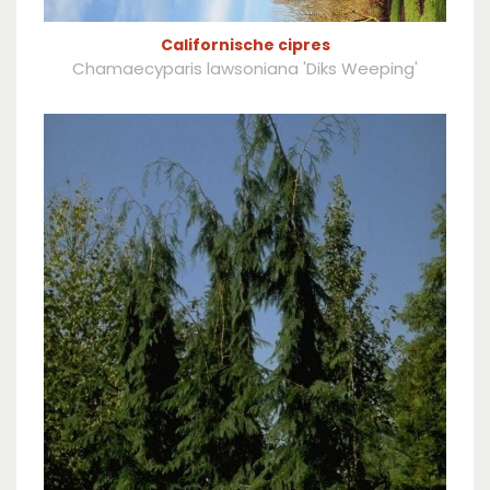
Californische cipres
Chamaecyparis lawsoniana 'Diks Weeping'