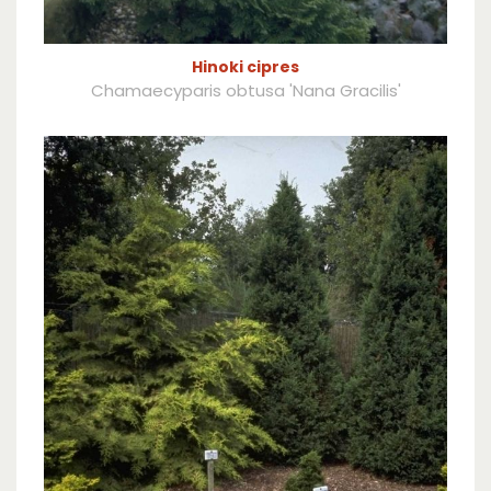
Hinoki cipres
Chamaecyparis obtusa 'Nana Gracilis'