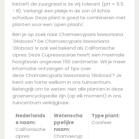
betreft de zuurgraad is ze vrij tolerant (pH = 5.5
- 8). Verlangt een plekje in de zon of lichte
schaduw. Deze plant is goed te combineren met
planten voor een 'open plaats'.
Ben je op zoek naar Chamaecyparis lawsoniana
'Globosa'? De Chamaecyparis lawsoniana
'Globosa' is ook wel bekend als Californische
cipres. Deze Cupressaceae heeft een maximale
hoogtevan ongeveer 150 centimeter. Wil je meer
informatie ontvangen of tips over
deze Chamaecyparis lawsoniana 'Globosa'? Je
bent van harte welkom in ons tuincentrum.
Belangrijk om te weten: niet alle planten in deze
groenencyclopedie zijn (op elk moment) in ons
tuincentrum verkrijgbaar.
Nederlands
Wetenscha
Type plant:
e naam:
ppelijke
Conifeer
Californische
naam:
cipres
Chamaecyp