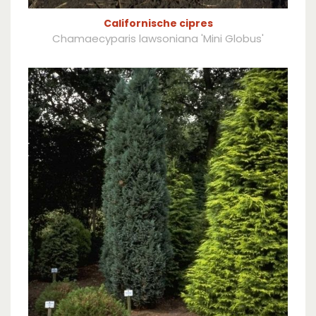
Californische cipres
Chamaecyparis lawsoniana 'Mini Globus'