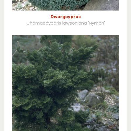
Dwergcypres
Chamaecyparis lawsoniana 'Nymph'