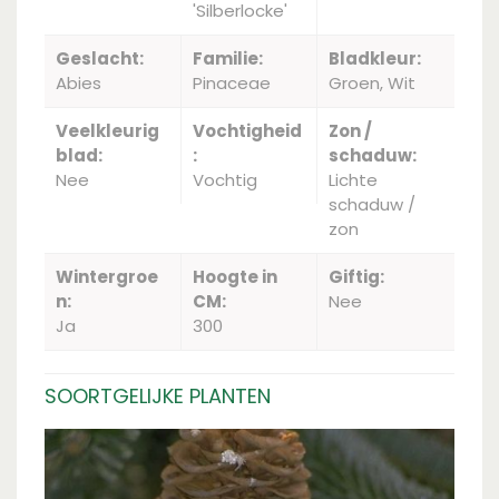
'Silberlocke'
Geslacht:
Familie:
Bladkleur:
Abies
Pinaceae
Groen, Wit
Veelkleurig
Vochtigheid
Zon /
blad:
:
schaduw:
Nee
Vochtig
Lichte
schaduw /
zon
Wintergroe
Hoogte in
Giftig:
n:
CM:
Nee
Ja
300
SOORTGELIJKE PLANTEN