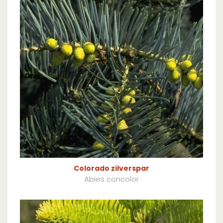
Colorado zilverspar
Abies concolor