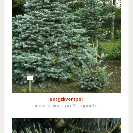
Bergzilverspar
Abies lasiocarpa 'Compacta'