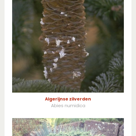
Algerijnse zilverden
Abies numidica