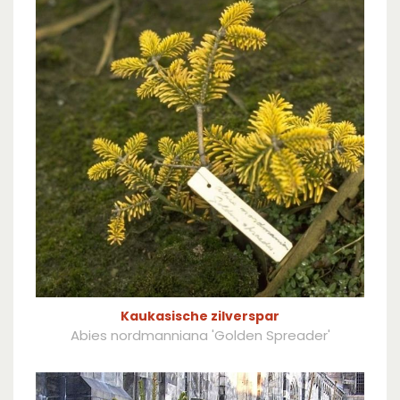
Kaukasische zilverspar
Abies nordmanniana 'Golden Spreader'