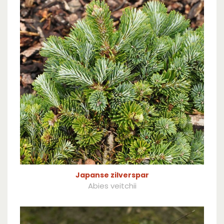
Japanse zilverspar
Abies veitchii