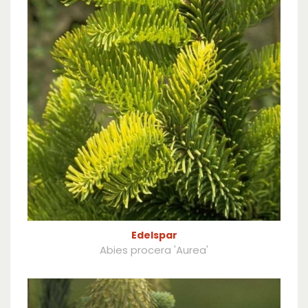
Edelspar
Abies procera 'Aurea'