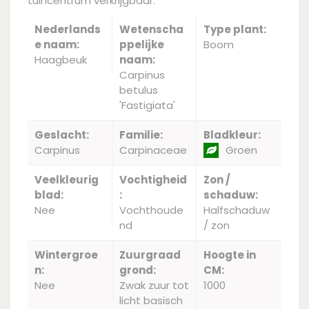
tuincentrum verkrijgbaar.
Nederlands
Wetenscha
Type plant:
e naam:
ppelijke
Boom
Haagbeuk
naam:
Carpinus
betulus
'Fastigiata'
Geslacht:
Familie:
Bladkleur:
Carpinus
Carpinaceae
Groen
Veelkleurig
Vochtigheid
Zon /
blad:
:
schaduw:
Nee
Vochthoude
Halfschaduw
nd
/ zon
Wintergroe
Zuurgraad
Hoogte in
n:
grond:
CM:
Nee
Zwak zuur tot
1000
licht basisch