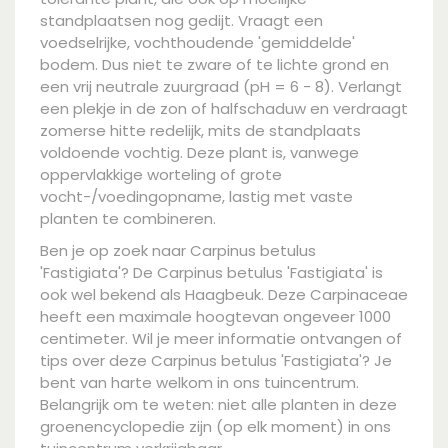
standplaatsen nog gedijt. Vraagt een
voedselrijke, vochthoudende 'gemiddelde'
bodem. Dus niet te zware of te lichte grond en
een vrij neutrale zuurgraad (pH = 6 - 8). Verlangt
een plekje in de zon of halfschaduw en verdraagt
zomerse hitte redelijk, mits de standplaats
voldoende vochtig. Deze plant is, vanwege
oppervlakkige worteling of grote
vocht-/voedingopname, lastig met vaste
planten te combineren.
Ben je op zoek naar Carpinus betulus
'Fastigiata'? De Carpinus betulus 'Fastigiata' is
ook wel bekend als Haagbeuk. Deze Carpinaceae
heeft een maximale hoogtevan ongeveer 1000
centimeter. Wil je meer informatie ontvangen of
tips over deze Carpinus betulus 'Fastigiata'? Je
bent van harte welkom in ons tuincentrum.
Belangrijk om te weten: niet alle planten in deze
groenencyclopedie zijn (op elk moment) in ons