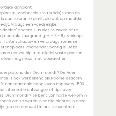
rtrijke aanplant.
nplant in windbeschutte (stads)tuinen en
s een tolerante plant, die ook op moeilijke
dijt. Vraagt een voedselrijke,
ddelde' bodem. Dus niet te zware of te
rij neutrale zuurgraad (pH = 6 - 8). Verlangt
 of lichte schaduw en verdraagt zomerse
de standplaats voldoende vochtig is. Deze
e jaren eenvoudig met allerlei vaste planten
 alleen nog maar met 'bosrand' en
Acer platanoides 'Drummondii'? De Acer
dii' is ook wel bekend als Noorse esdoorn.
ft een maximale hoogtevan ongeveer 1500
eer informatie ontvangen of tips over
es 'Drummondii'? Je bent van harte welkom in
ngrijk om te weten: niet alle planten in deze
ijn (op elk moment) in ons tuincentrum