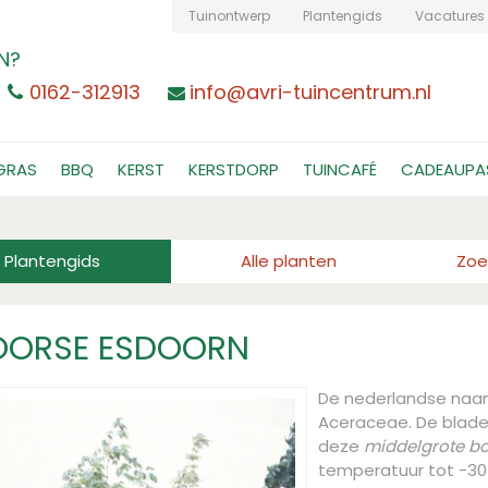
Tuinontwerp
Plantengids
Vacatures
N?
0162-312913
info@avri-tuincentrum.nl
GRAS
BBQ
KERST
KERSTDORP
TUINCAFÉ
CADEAUPA
Plantengids
Alle planten
Zoe
OORSE ESDOORN
De nederlandse naa
Aceraceae. De blade
deze
middelgrote 
temperatuur tot -30 