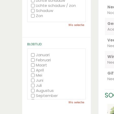
Lichte schaduw
Lichte schaduw / zon
Ne
Schaduw
Noo
Zon
Ge
Wis selectie
Ace
Vee
BLOEITIJD:
Ne
Januari
Wi
Februari
Ne
Maart
April
Gif
Mei
Ne
Juni
Juli
Augustus
SO
September
Oktober
Wis selectie
November
December