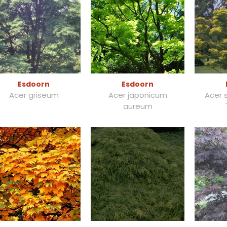
Esdoorn
Esdoorn
Acer griseum
Acer japonicum
Acer 
aureum