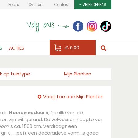
Foto's
Over ons
Contact
VRIENDENPAS
€ 0,00
S
ACTIES
k op tuintype
Mijn Planten
Voeg toe aan Mijn Planten
m is
Noorse esdoorn
, familie van de
ren zijn wit gerand. De volwassen hoogte van
boom
is ca. 1500 cm. Verdraagt een
gr. C. Heeft een decoratieve vorm. Is goed