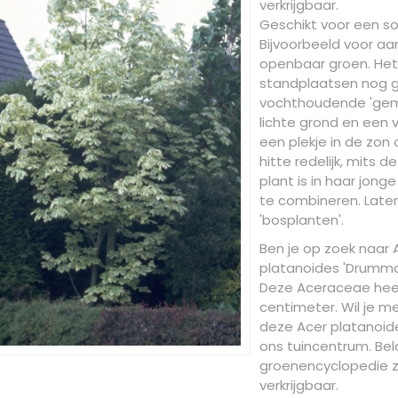
verkrijgbaar.
Geschikt voor een soo
Bijvoorbeeld voor aa
openbaar groen. Het i
standplaatsen nog ge
vochthoudende 'gemi
lichte grond en een v
een plekje in de zon
hitte redelijk, mits 
plant is in haar jong
te combineren. Later
'bosplanten'.
Ben je op zoek naar 
platanoides 'Drummon
Deze Aceraceae hee
centimeter. Wil je m
deze Acer platanoid
ons tuincentrum. Bela
groenencyclopedie z
verkrijgbaar.