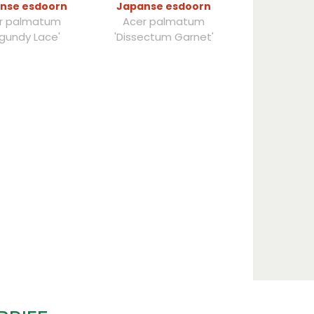
nse esdoorn
Japanse esdoorn
r palmatum
Acer palmatum
rgundy Lace'
'Dissectum Garnet'