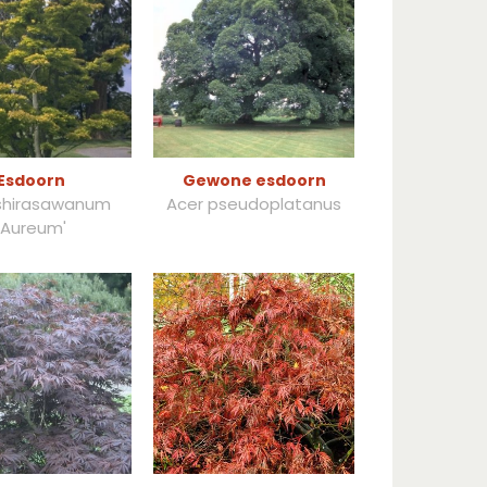
Esdoorn
Gewone esdoorn
shirasawanum
Acer pseudoplatanus
'Aureum'