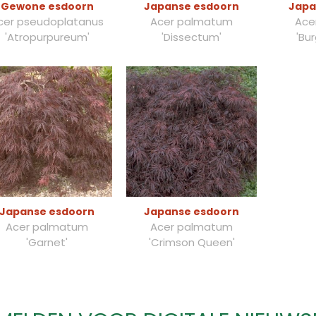
Gewone esdoorn
Japanse esdoorn
Japa
cer pseudoplatanus
Acer palmatum
Ace
'Atropurpureum'
'Dissectum'
'Bu
Japanse esdoorn
Japanse esdoorn
Acer palmatum
Acer palmatum
'Garnet'
'Crimson Queen'