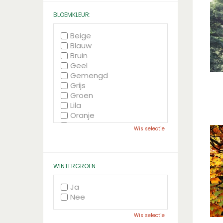
BLOEMKLEUR:
Beige
Blauw
Bruin
Geel
Gemengd
Grijs
Groen
Lila
Oranje
Paars
Wis selectie
Rood
Roze
Wit
Zwart
WINTERGROEN:
Ja
Nee
Wis selectie