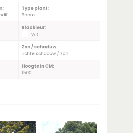
m:
Type plant:
dii'
Boom
Bladkleur:
Wit
Zon / schaduw:
Lichte schaduw / zon
Hoogte in CM:
1500