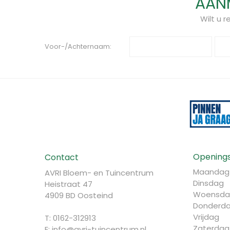
AANM
Wilt u 
Voor-/Achternaam:
Openings
Contact
Maandag
AVRI Bloem- en Tuincentrum
Dinsdag
Heistraat 47
Woensda
4909 BD Oosteind
Donderd
Vrijdag
T: 0162-312913
Zaterdag
E:
info@avri-tuincentrum.nl