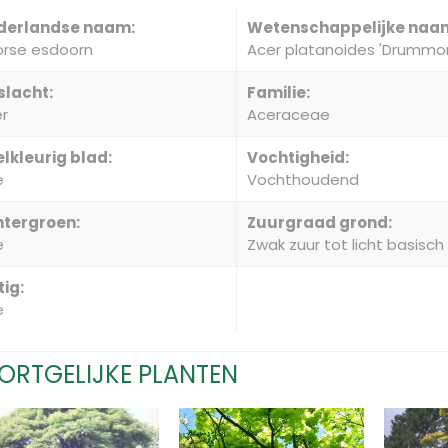
derlandse naam:
Wetenschappelijke naa
rse esdoorn
Acer platanoides 'Drummon
slacht:
Familie:
r
Aceraceae
lkleurig blad:
Vochtigheid:
e
Vochthoudend
ntergroen:
Zuurgraad grond:
e
Zwak zuur tot licht basisch
tig:
e
ORTGELIJKE PLANTEN