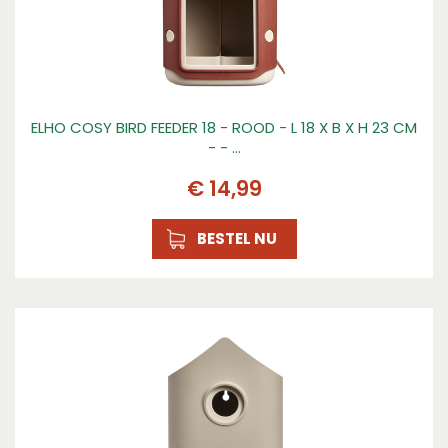
ELHO COSY BIRD FEEDER 18 - ROOD - L 18 X B X H 23 CM
- - …
€
14
,
99
BESTEL NU