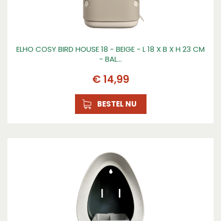
ELHO COSY BIRD HOUSE 18 - BEIGE - L 18 X B X H 23 CM
- BAL…
€
14
,
99
BESTEL NU