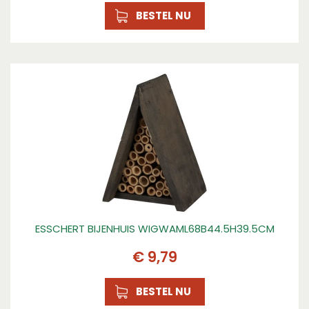
BESTEL NU
ESSCHERT BIJENHUIS WIGWAML68B44.5H39.5CM
€
9
,
79
BESTEL NU