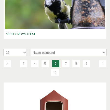
VOEDERSYSTEEM
1
4
5
6
7
8
9
10