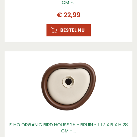
CM -…
€
22
,
99
BESTEL NU
ELHO ORGANIC BIRD HOUSE 25 - BRUIN - L 17 X B X H 28
CM - …