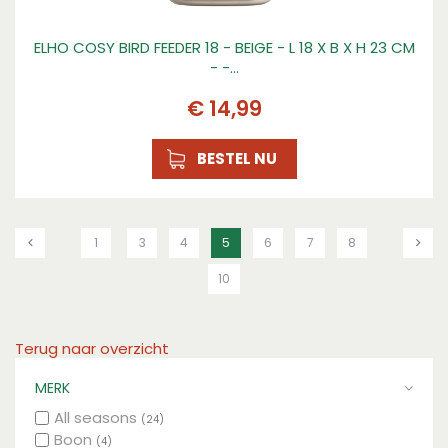
ELHO COSY BIRD FEEDER 18 - BEIGE - L 18 X B X H 23 CM
- -…
€
14
,
99
BESTEL NU
1
3
4
5
6
7
8
10
Terug naar overzicht
MERK
All seasons
(24)
Boon
(4)