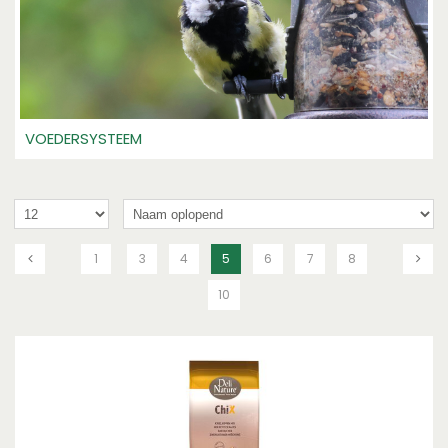
VOEDERSYSTEEM
1
3
4
5
6
7
8
10