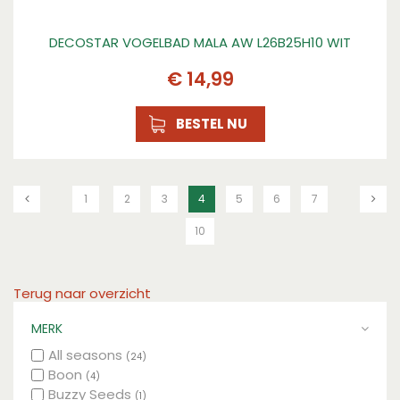
DECOSTAR VOGELBAD MALA AW L26B25H10 WIT
€
14
,
99
BESTEL NU
1
2
3
4
5
6
7
10
Terug naar overzicht
MERK
All seasons
(24)
Boon
(4)
Buzzy Seeds
(1)