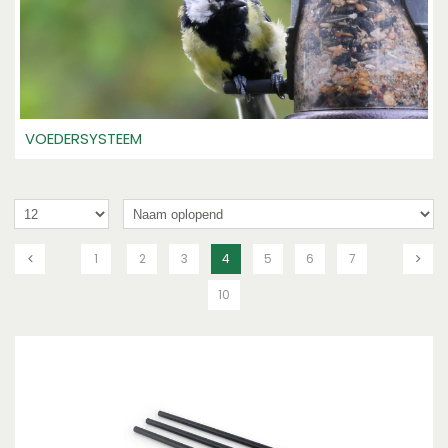
VOEDERSYSTEEM
1
2
3
4
5
6
7
10