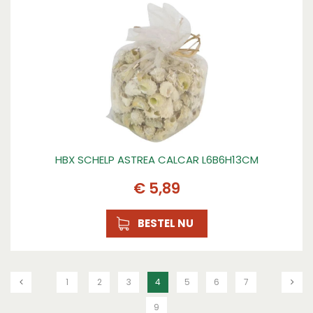
HBX SCHELP ASTREA CALCAR L6B6H13CM
€
5
,
89
BESTEL NU
1
2
3
4
5
6
7
9