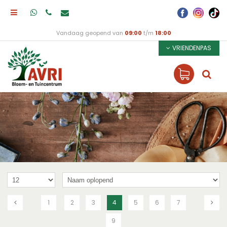
Vandaag geopend van
09:00
t/m
18:00
VRIENDENPAS
1
2
3
4
5
6
7
9