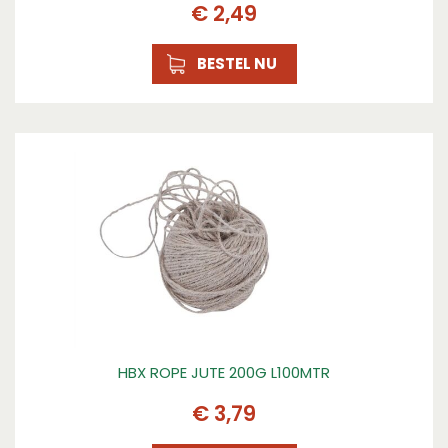
€
2
,
49
BESTEL NU
HBX ROPE JUTE 200G L100MTR
€
3
,
79