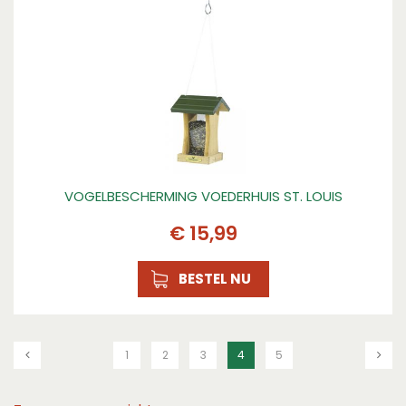
VOGELBESCHERMING VOEDERHUIS ST. LOUIS
€
15
,
99
BESTEL NU
1
2
3
4
5