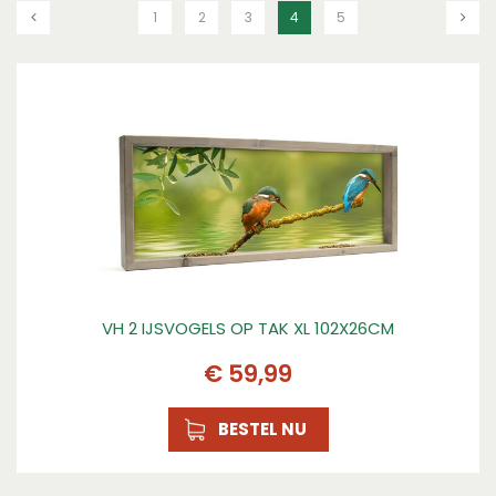
1
2
3
4
5
VH 2 IJSVOGELS OP TAK XL 102X26CM
€
59
,
99
BESTEL NU