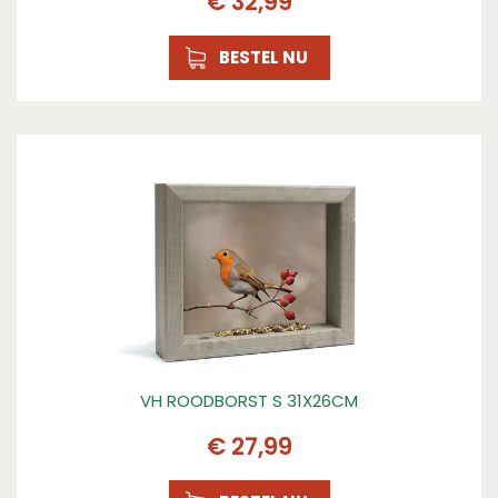
€
32
,
99
BESTEL NU
VH ROODBORST S 31X26CM
€
27
,
99