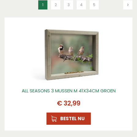
1
2
3
4
5
ALL SEASONS 3 MUSSEN M 41X34CM GROEN
€
32
,
99
BESTEL NU