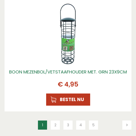
BOON MEZENBOL/VETSTAAFHOUDER MET. GRN 23X9CM
€
4
,
95
BESTEL NU
1
2
3
4
5